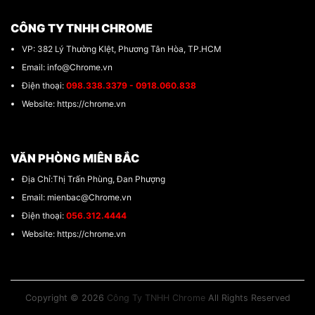
CÔNG TY TNHH CHROME
VP: 382 Lý Thường KIệt, Phương Tân Hòa, TP.HCM
Email: info@Chrome.vn
Điện thoại:
098.338.3379 - 0918.060.838
Website: https://chrome.vn
VĂN PHÒNG MIÊN BẮC
Địa Chỉ:Thị Trấn Phùng, Đan Phượng
Email: mienbac@Chrome.vn
Điện thoại:
056.312.4444
Website: https://chrome.vn
Copyright © 2026
Công Ty TNHH Chrome
All Rights Reserved