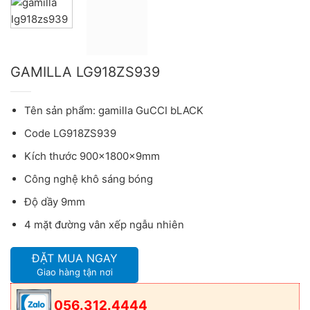
GAMILLA LG918ZS939
Tên sản phẩm:
gamilla
GuCCI bLACK
Code LG918ZS939
Kích thước 900x1800x9mm
Công nghệ khô sáng bóng
Độ dầy 9mm
4 mặt đường vân xếp ngẫu nhiên
ĐẶT MUA NGAY
Giao hàng tận nơi
056.312.4444