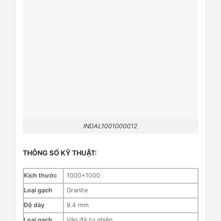
INDAL1001000012
THÔNG SỐ KỸ THUẬT:
Kích thước
1000×1000
Loại gạch
Granite
Độ dày
9.4 mm
Loại gạch
Vân đá tự nhiên