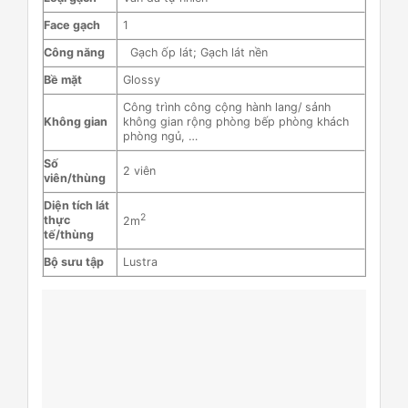
Face gạch
1
Công năng
Gạch ốp lát; Gạch lát nền
Bề mặt
Glossy
Công trình công cộng hành lang/ sảnh
Không gian
không gian rộng phòng bếp phòng khách
phòng ngủ, …
Số
2 viên
viên/thùng
Diện tích lát
2
thực
2m
tế/thùng
Bộ sưu tập
Lustra