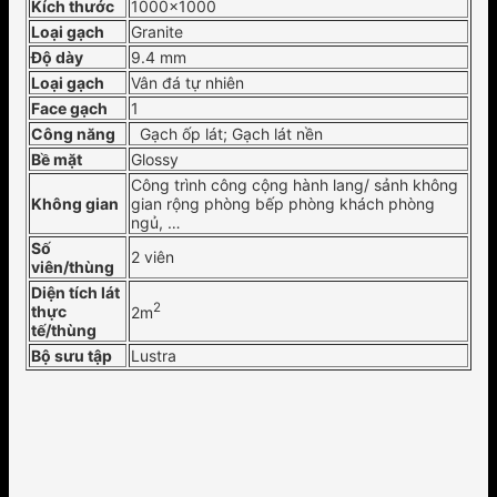
Kích thước
1000×1000
Loại gạch
Granite
Độ dày
9.4 mm
Loại gạch
Vân đá tự nhiên
Face gạch
1
Công năng
Gạch ốp lát; Gạch lát nền
Bề mặt
Glossy
Công trình công cộng hành lang/ sảnh không
Không gian
gian rộng phòng bếp phòng khách phòng
ngủ, …
Số
2 viên
viên/thùng
Diện tích lát
2
thực
2m
tế/thùng
Bộ sưu tập
Lustra