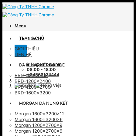
Skip
to
content
Menu
Tìm
TRANG CHỦ
kiếm:
GIỚI THIỆU
LIÊN HỆ
info@chrome.vn
ĐÁ NUNG KẾT BORIDE
08:00 - 18:00
+84563124444
BRD-900×1800
BRD-1200×2400
BRD-1200×2700
BRD-1600×3200
MORGAN ĐÁ NUNG KẾT
Morgan 1600x3200x12
Morgan 1600x3200x6
Morgan 1200x2700x9
Morgan 1200x2700x6