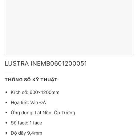
LUSTRA INEMB0601200051
THÔNG SỐ KỸ THUẬT:
Kích cỡ: 600x1200mm
Họa tiết: Vân ĐÁ
Ứng dụng: Lát Nền, Ốp Tường
Số face: 1 face
Độ dầy 9,4mm