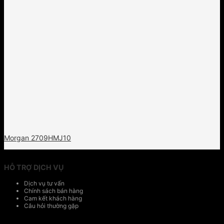
Morgan 2709HMJ10
HỖ TRỢ DỊCH VỤ
Dịch vụ tư vấn
Chính sách bán hàng
Cam kết khách hàng
Câu hỏi thường gặp