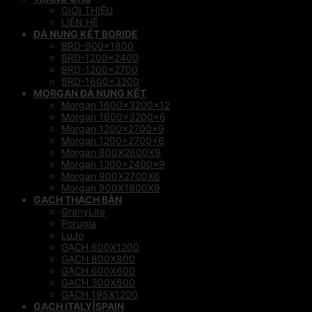
GIỚI THIỆU
LIÊN HỆ
ĐÁ NUNG KẾT BORIDE
BRD-900×1800
BRD-1200×2400
BRD-1200×2700
BRD-1600×3200
MORGAN ĐÁ NUNG KẾT
Morgan 1600x3200x12
Morgan 1600x3200x6
Morgan 1200x2700x9
Morgan 1200x2700x6
Morgan 800X2600X9
Morgan 1200x2400x9
Morgan 900X2700X6
Morgan 900X1800X9
GẠCH THẠCH BÀN
GranyLite
Porugia
LuJo
GẠCH 600X1200
GẠCH 800X800
GẠCH 600X600
GACH 300X600
GẠCH 195X1200
GẠCH ITALY|SPAIN