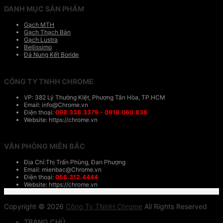
DANH MỤC SẢN PHẨM
Gạch MTH
Gạch Thạch Bàn
Gạch Lustra
Bellissimo
Đá Nung Kết Boride
CÔNG TY TNHH CHROME
VP: 382 Lý Thường KIệt, Phương Tân Hòa, TP.HCM
Email: info@Chrome.vn
Điện thoại:
098.338.3379 - 0918.060.838
Website: https://chrome.vn
VĂN PHÒNG MIÊN BẮC
Địa Chỉ:Thị Trấn Phùng, Đan Phượng
Email: mienbac@Chrome.vn
Điện thoại:
056.312.4444
Website: https://chrome.vn
Copyright © 2026
Công Ty TNHH Chrome
All Rights Reserved
TRANG CHỦ