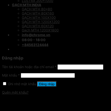
LUSTRA 200×1000
GẠCH MTH INDIA
GẠCH MTH 80×80
GẠCH MTH 80X160
GẠCH MTH 100X100
GẠCH MTH 1200X1200
GẠCH MTH 60X120
Gạch MTH 1200X1800
info@chrome.vn
08:00 - 18:00
+84563124444
Đăng nhập
Tên tài khoản hoặc địa chỉ email
*
Mật khẩu
*
Ghi nhớ mật khẩu
Đăng nhập
Quên mật khẩu?