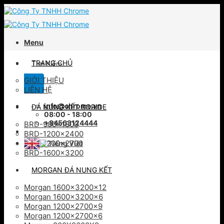
Skip
to
content
Menu
Tìm
TRANG CHỦ
kiếm:
GIỚI THIỆU
LIÊN HỆ
info@chrome.vn
ĐÁ NUNG KẾT BORIDE
08:00 - 18:00
+84563124444
BRD-900×1800
BRD-1200×2400
BRD-1200×2700
BRD-1600×3200
MORGAN ĐÁ NUNG KẾT
Morgan 1600x3200x12
Morgan 1600x3200x6
Morgan 1200x2700x9
Morgan 1200x2700x6