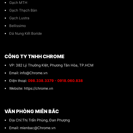
Gạch MTH
Gạch Thạch Bàn
Gạch Lustra
Bellissimo
Đá Nung Kết Boride
CÔNG TY TNHH CHROME
VP: 382 Lý Thường KIệt, Phương Tân Hòa, TP.HCM
Email: info@Chrome.vn
Điện thoại:
098.338.3379 - 0918.060.838
Website: https://chrome.vn
VĂN PHÒNG MIÊN BẮC
Địa Chỉ:Thị Trấn Phùng, Đan Phượng
Email: mienbac@Chrome.vn