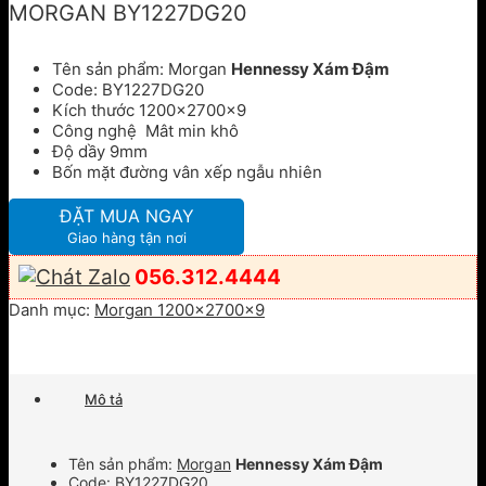
MORGAN BY1227DG20
Tên sản phẩm: Morgan
Hennessy Xám Đậm
Code: BY1227DG20
Kích thước 1200x2700x9
Công nghệ Mât min khô
Độ dầy 9mm
Bốn mặt đường vân xếp ngẫu nhiên
ĐẶT MUA NGAY
Giao hàng tận nơi
056.312.4444
Danh mục:
Morgan 1200x2700x9
Mô tả
Tên sản phẩm:
Morgan
Hennessy Xám Đậm
Code: BY1227DG20