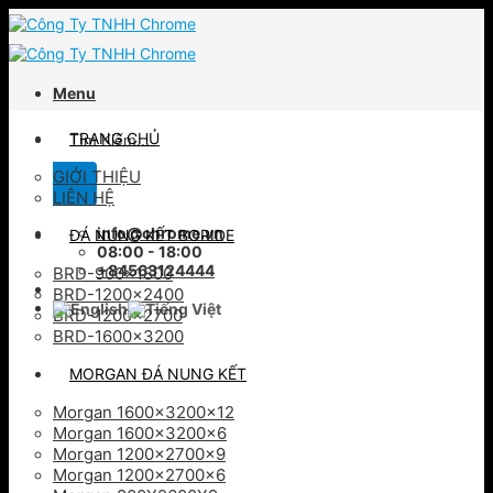
Skip
to
content
Menu
Tìm
TRANG CHỦ
kiếm:
GIỚI THIỆU
LIÊN HỆ
info@chrome.vn
ĐÁ NUNG KẾT BORIDE
08:00 - 18:00
+84563124444
BRD-900×1800
BRD-1200×2400
BRD-1200×2700
BRD-1600×3200
MORGAN ĐÁ NUNG KẾT
Morgan 1600x3200x12
Morgan 1600x3200x6
Morgan 1200x2700x9
Morgan 1200x2700x6