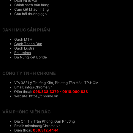
Dịch vụ tư vấn
Chính sách bán hàng
Cam kết khách hàng
Câu hỏi thường gặp
DANH MỤC SẢN PHẨM
Gạch MTH
Gạch Thạch Bàn
Gạch Lustra
Bellissimo
Đá Nung Kết Boride
CÔNG TY TNHH CHROME
VP: 382 Lý Thường KIệt, Phương Tân Hòa, TP.HCM
Email: info@Chrome.vn
Điện thoại:
098.338.3379 - 0918.060.838
Website: https://chrome.vn
VĂN PHÒNG MIÊN BẮC
Địa Chỉ:Thị Trấn Phùng, Đan Phượng
Email: mienbac@Chrome.vn
Điện thoại:
056.312.4444