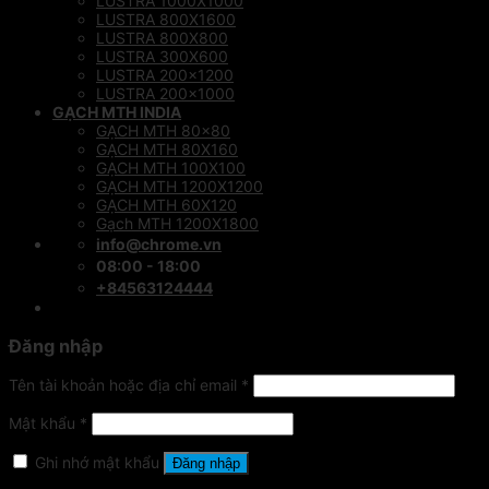
LUSTRA 1000X1000
LUSTRA 800X1600
LUSTRA 800X800
LUSTRA 300X600
LUSTRA 200×1200
LUSTRA 200×1000
GẠCH MTH INDIA
GẠCH MTH 80×80
GẠCH MTH 80X160
GẠCH MTH 100X100
GẠCH MTH 1200X1200
GẠCH MTH 60X120
Gạch MTH 1200X1800
info@chrome.vn
08:00 - 18:00
+84563124444
Đăng nhập
Tên tài khoản hoặc địa chỉ email
*
Mật khẩu
*
Ghi nhớ mật khẩu
Đăng nhập