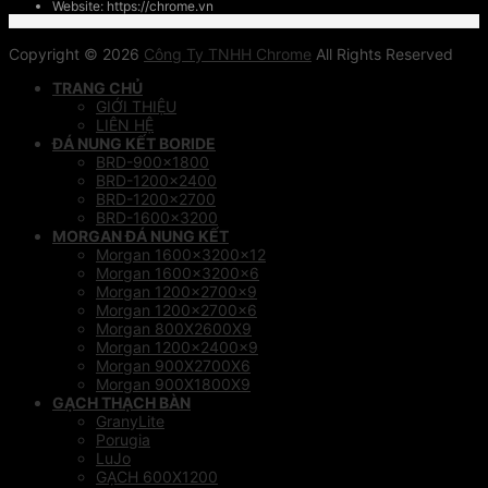
Website: https://chrome.vn
Copyright © 2026
Công Ty TNHH Chrome
All Rights Reserved
TRANG CHỦ
GIỚI THIỆU
LIÊN HỆ
ĐÁ NUNG KẾT BORIDE
BRD-900×1800
BRD-1200×2400
BRD-1200×2700
BRD-1600×3200
MORGAN ĐÁ NUNG KẾT
Morgan 1600x3200x12
Morgan 1600x3200x6
Morgan 1200x2700x9
Morgan 1200x2700x6
Morgan 800X2600X9
Morgan 1200x2400x9
Morgan 900X2700X6
Morgan 900X1800X9
GẠCH THẠCH BÀN
GranyLite
Porugia
LuJo
GẠCH 600X1200