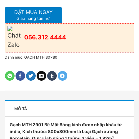
ĐẶT MUA NGAY
Giao hàng tận nơi
056.312.4444
Danh mục:
GẠCH MTH 80x80
MÔ TẢ
Gạch MTH 2901 Bề Mặt Bóng kính được nhập khẩu từ
india, Kích thước: 800x800mm là Loại Gạch xương
Porcelain. Quy cách đóng 1 thùng 3 viên = 1,92m².