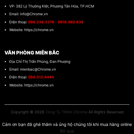
VP: 382 Lý Thường KIệt, Phương Tân Hòa, TP.HCM
Email: info@Chrome.vn
Điện thoại:
098.338.3379 - 0918.060.838
Website: https://chrome.vn
VĂN PHÒNG MIÊN BẮC
Địa Chỉ:Thị Trấn Phùng, Đan Phượng
Email: mienbac@Chrome.vn
Điện thoại:
056.312.4444
Website: https://chrome.vn
Copyright © 2026
Công Ty TNHH Chrome
All Rights Reserved
Cám ơn bạn đã ghé thăm và ủng hộ chúng tôi khi mua hàng online
Bỏ qua