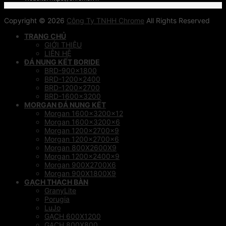
Copyright © 2026
Công Ty TNHH Chrome
All Rights Reserved
TRANG CHỦ
GIỚI THIỆU
LIÊN HỆ
ĐÁ NUNG KẾT BORIDE
BRD-900×1800
BRD-1200×2400
BRD-1200×2700
BRD-1600×3200
MORGAN ĐÁ NUNG KẾT
Morgan 1600x3200x12
Morgan 1600x3200x6
Morgan 1200x2700x9
Morgan 1200x2700x6
Morgan 800X2600X9
Morgan 1200x2400x9
Morgan 900X2700X6
Morgan 900X1800X9
GẠCH THẠCH BÀN
GranyLite
Porugia
LuJo
GẠCH 600X1200
GẠCH 800X800