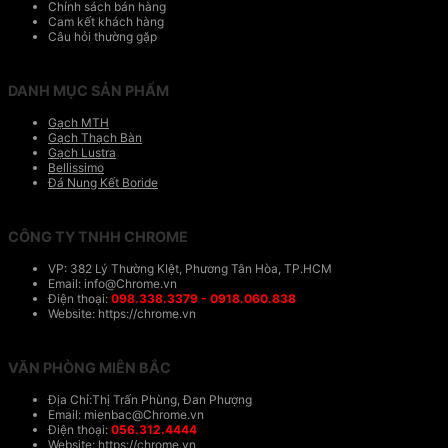
Chính sách bán hàng
Cam kết khách hàng
Câu hỏi thường gặp
DANH MỤC SẢN PHẨM
Gạch MTH
Gạch Thạch Bàn
Gạch Lustra
Bellissimo
Đá Nung Kết Boride
CÔNG TY TNHH CHROME
VP: 382 Lý Thường KIệt, Phương Tân Hòa, TP.HCM
Email: info@Chrome.vn
Điện thoại:
098.338.3379 - 0918.060.838
Website: https://chrome.vn
VĂN PHÒNG MIÊN BẮC
Địa Chỉ:Thị Trấn Phùng, Đan Phượng
Email: mienbac@Chrome.vn
Điện thoại:
056.312.4444
Website: https://chrome.vn