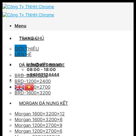
Skip
to
content
Menu
Tìm
TRANG CHỦ
kiếm:
GIỚI THIỆU
LIÊN HỆ
info@chrome.vn
ĐÁ NUNG KẾT BORIDE
08:00 - 18:00
+84563124444
BRD-900×1800
BRD-1200×2400
BRD-1200×2700
BRD-1600×3200
MORGAN ĐÁ NUNG KẾT
Morgan 1600x3200x12
Morgan 1600x3200x6
Morgan 1200x2700x9
Morgan 1200x2700x6